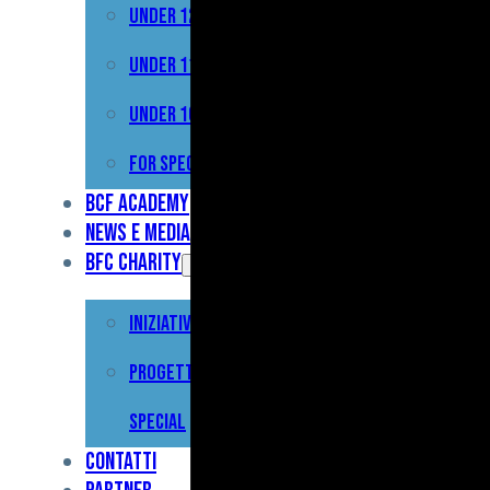
Under 12
Prima
Squadra
Under 11
Primavera
Under 10
Under
For Special
17
BCF Academy
News e Media
Under
BFC Charity
15
Iniziative
Under
13
Progetto For
Under
Special
12
Contatti