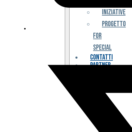
Iniziative
Progetto
For
Special
Contatti
Partner
Biglietteria