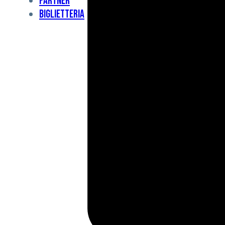
Partner
Under
Biglietteria
11
Under
10
For
Special
BCF
Academy
News
e
Media
BFC
Charity