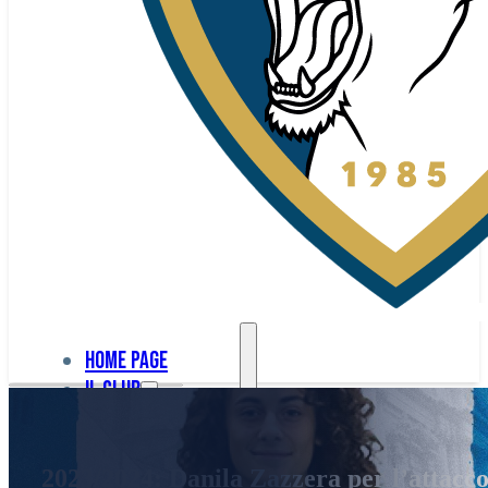
Home page
Il club
Home
La nostra
page
2023/2024: Danila Zazzera per l’attacc