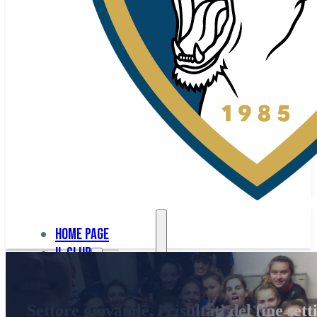
Home page
Il club
Home
La nostra
page
Settore giovanile, i risultati del fine s