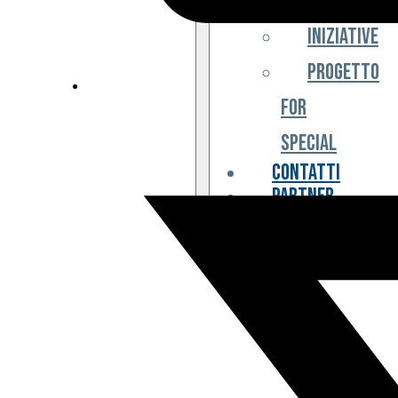
Iniziative
Progetto
For
Special
Contatti
Partner
Biglietteria