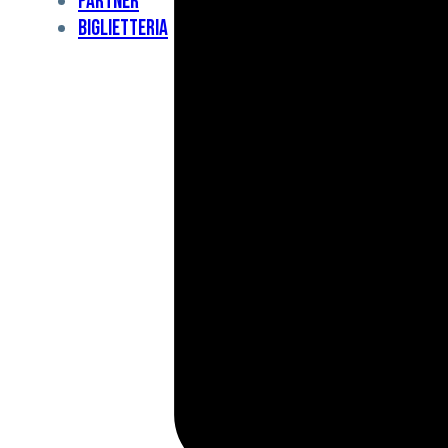
Partner
Under
Biglietteria
11
Under
10
For
Special
BCF
Academy
News
e
Media
BFC
Charity