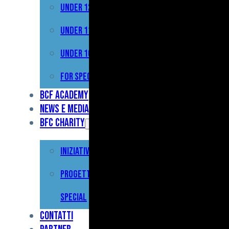
Under 12
Prima
Squadra
Under 11
Primavera
Under 10
Under
For Special
17
BCF Academy
News e Media
Under
BFC Charity
15
Iniziative
Under
13
Progetto For
Under
Special
12
Contatti