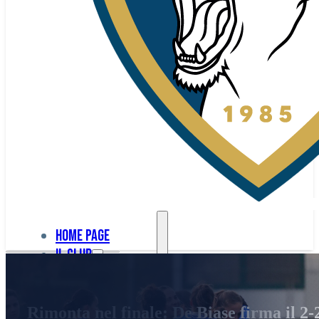
Home page
Il club
Home
La nostra
page
Rimonta nel finale: De Biase firma il 2-