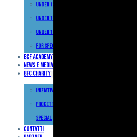
Under 12
Prima
Squadra
Under 11
Primavera
Under 10
Under
For Special
17
BCF Academy
News e Media
Under
BFC Charity
15
Iniziative
Under
13
Progetto For
Under
Special
12
Contatti