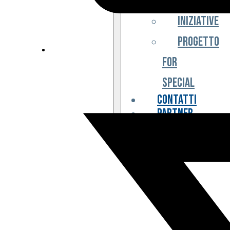
Iniziative
Progetto
For
Special
Contatti
Partner
Biglietteria