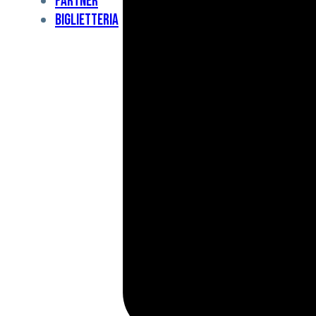
Partner
Under
Biglietteria
11
Under
10
For
Special
BCF
Academy
News
e
Media
BFC
Charity