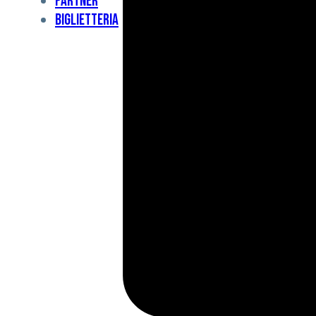
Partner
Under
Biglietteria
11
Under
10
For
Special
BCF
Academy
News
e
Media
BFC
Charity