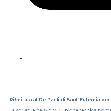
Rifinitura al De Paoli di Sant’Eufemia per
La squadra ha svolto riunione tecnica prima di