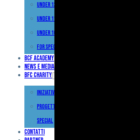
Under 12
Prima
Squadra
Under 11
Primavera
Under 10
Under
For Special
17
BCF Academy
News e Media
Under
BFC Charity
15
Iniziative
Under
13
Progetto For
Under
Special
12
Contatti