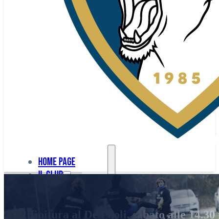
Home page
Il club
Home
La nostra
page
Rifinitura al De Paoli, sabato alle 14.30