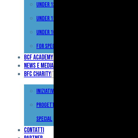
Under 12
Prima
Squadra
Under 11
Primavera
Under 10
Under
For Special
17
BCF Academy
News e Media
Under
BFC Charity
15
Iniziative
Under
13
Progetto For
Under
Special
12
Contatti