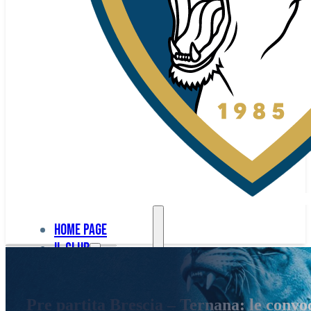
Home page
Il club
Home
La nostra
page
Pre partita Brescia – Ternana: le convo