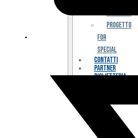
Iniziative
Progetto
For
Special
Contatti
Partner
Biglietteria