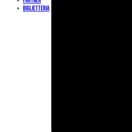
Partner
Under
Biglietteria
11
Under
10
For
Special
BCF
Academy
News
e
Media
BFC
Charity