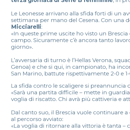
terza giornata di Serie B femminile
, in p
Le Leonesse arrivano alla sfida forti di un a
settimana per mano del Cesena. Con una d
Micciarelli
:
«In queste prime uscite ho visto un Brescia
campo. Sicuramente c’è ancora tanto lavoro
giorno».
L’avversaria di turno è l’Hellas Verona, squ
Genoa) e che si qui, in campionato, ha incon
San Marino, battute rispettivamente 2-0 e 1
La sfida contro le scaligere si preannunci
«Sarà una partita difficile – mette in guard
voglia di riscatto. Chi avrà più cattiveria e 
Dal canto suo, il Brescia vuole continuare a 
al percorso avviato:
«La voglia di ritornare alla vittoria è tanta 