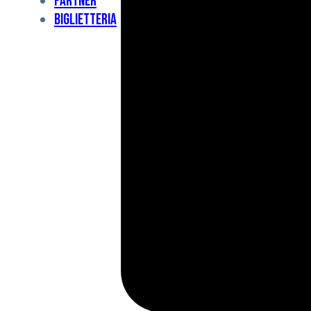
Partner
Under
Biglietteria
11
Under
10
For
Special
BCF
Academy
News
e
Media
BFC
Charity