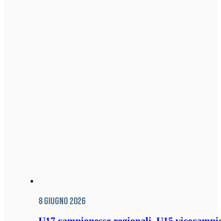
8 Giugno 2026
U17 campionesse regionali, U15 vicecampione