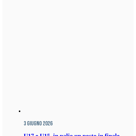
3 Giugno 2026
U17 e U15, in palio un posto in finale