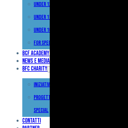
Under 12
Prima
Squadra
Under 11
Primavera
Under 10
Under
For Special
17
BCF Academy
News e Media
Under
BFC Charity
15
Iniziative
Under
13
Progetto For
Under
Special
12
Contatti