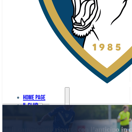
Home page
Il club
Home
La nostra
page
Il campionato riparte con l’anticipo in c