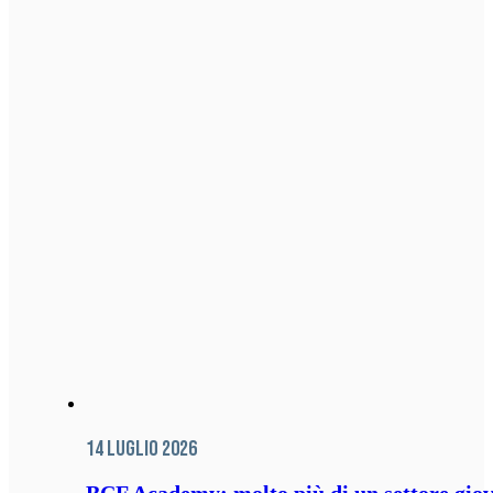
14 Luglio 2026
BCF Academy: molto più di un settore giov