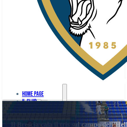
Home page
Il club
Home
La nostra
page
Il Brescia cala il tris sul campo dell’He