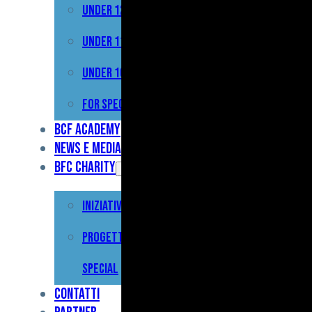
Under 12
Prima
Squadra
Under 11
Primavera
Under 10
Under
For Special
17
BCF Academy
News e Media
Under
BFC Charity
15
Iniziative
Under
13
Progetto For
Under
Special
12
Contatti