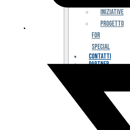
Iniziative
Progetto
For
Special
Contatti
Partner
Biglietteria