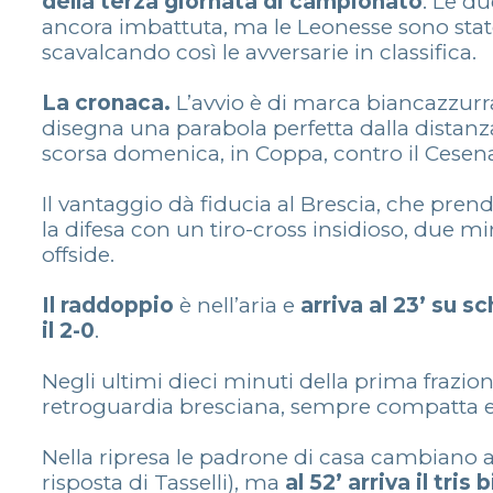
della terza giornata di campionato
. Le d
ancora imbattuta, ma le Leonesse sono state
scavalcando così le avversarie in classifica.
La cronaca.
L’avvio è di marca biancazzurr
disegna una parabola perfetta dalla distanza
scorsa domenica, in Coppa, contro il Cesen
Il vantaggio dà fiducia al Brescia, che pren
la difesa con un tiro-cross insidioso, due mi
offside.
Il raddoppio
è nell’aria e
arriva al 23’ su 
il 2-0
.
Negli ultimi dieci minuti della prima frazion
retroguardia bresciana, sempre compatta e 
Nella ripresa le padrone di casa cambiano as
risposta di Tasselli), ma
al 52’ arriva il tris