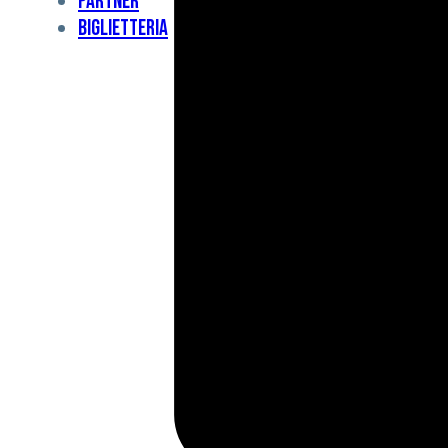
Partner
Under
Biglietteria
11
Under
10
For
Special
BCF
Academy
News
e
Media
BFC
Charity