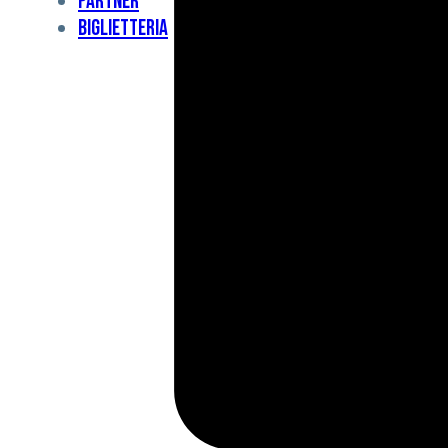
Partner
Under
Biglietteria
11
Under
10
For
Special
BCF
Academy
News
e
Media
BFC
Charity