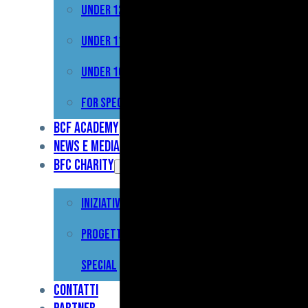
Under 12
Prima
Squadra
Under 11
Primavera
Under 10
Under
For Special
17
BCF Academy
News e Media
Under
BFC Charity
15
Iniziative
Under
13
Progetto For
Under
Special
12
Contatti