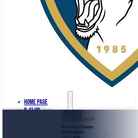
Home page
Il club
Home
La nostra
page
Giornale di Brescia – 18/02/2017