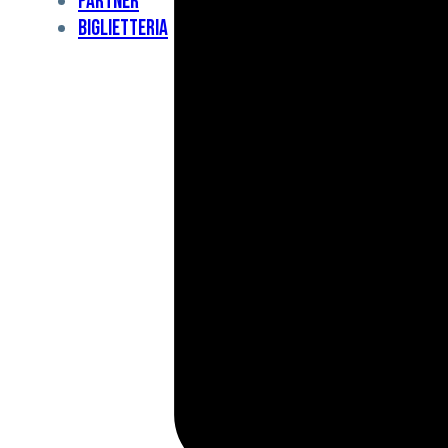
Partner
Under
Biglietteria
11
Under
10
For
Special
BCF
Academy
News
e
Media
BFC
Charity