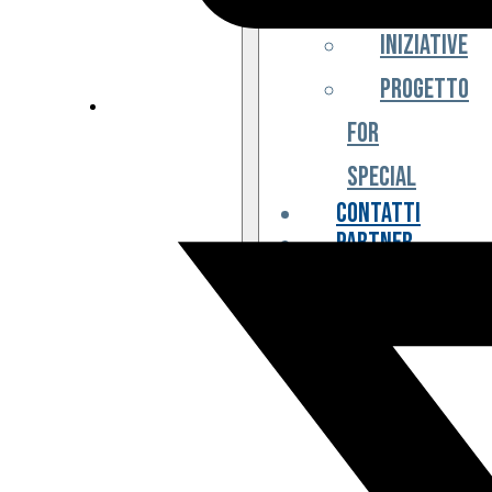
Iniziative
Progetto
For
Special
Contatti
Partner
Biglietteria