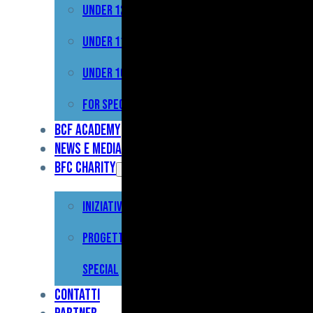
Under 12
Prima
Squadra
Under 11
Primavera
Under 10
Under
For Special
17
BCF Academy
News e Media
Under
BFC Charity
15
Iniziative
Under
13
Progetto For
Under
Special
12
Contatti