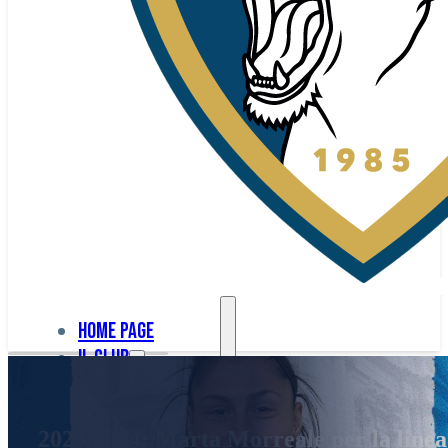
Home page
Il club
Home
La nostra
page
2023/2024: Marta Morreale per la line