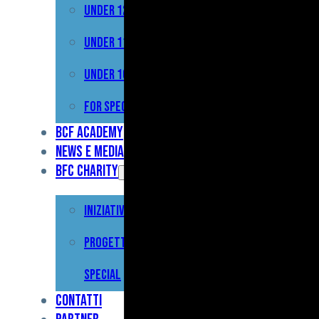
Under 12
Prima
Squadra
Under 11
Primavera
Under 10
Under
For Special
17
BCF Academy
News e Media
Under
BFC Charity
15
Iniziative
Under
13
Progetto For
Under
Special
12
Contatti