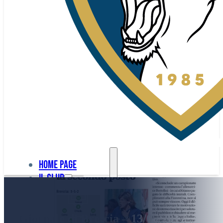
Home page
Il club
Home
La nostra
page
Giornale di Brescia – 13/05/2017