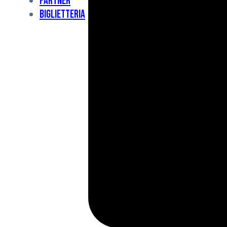
Partner
Under
Biglietteria
11
Under
10
For
Special
BCF
Academy
News
e
Media
BFC
Charity