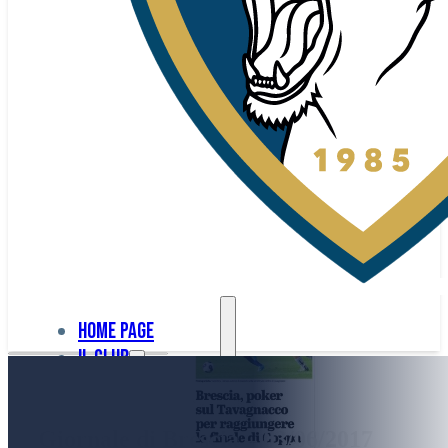
Home page
Il club
Home
La nostra
page
Giornale di Brescia – 03/06/2017