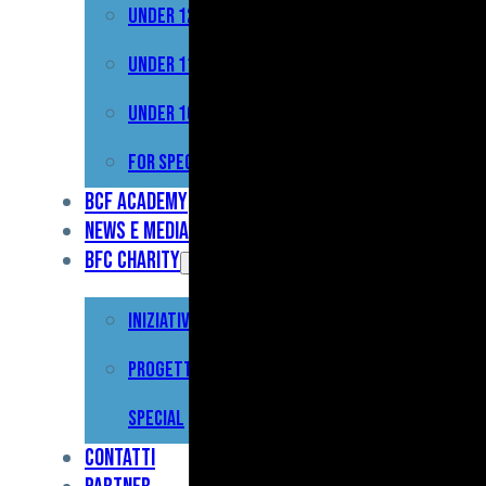
Under 12
Prima
Squadra
Under 11
Primavera
Under 10
Under
For Special
17
BCF Academy
News e Media
Under
BFC Charity
15
Iniziative
Under
13
Progetto For
Under
Special
12
Contatti