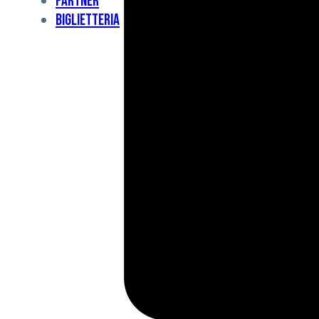
Partner
Under
Biglietteria
11
Under
10
For
Special
BCF
Academy
News
e
Media
BFC
Charity