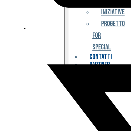
Iniziative
Progetto
For
Special
Contatti
Partner
Biglietteria