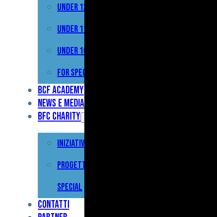
Under 12
Prima
Squadra
Under 11
Primavera
Under 10
Under
For Special
17
BCF Academy
News e Media
Under
BFC Charity
15
Iniziative
Under
13
Progetto For
Under
Special
12
Contatti