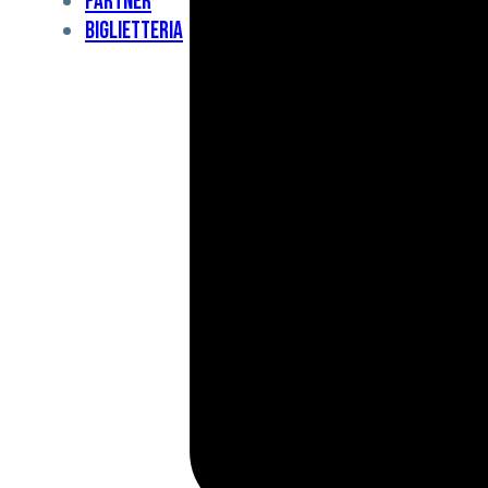
Partner
Under
Biglietteria
11
Under
10
For
Special
BCF
Academy
News
e
Media
BFC
Charity