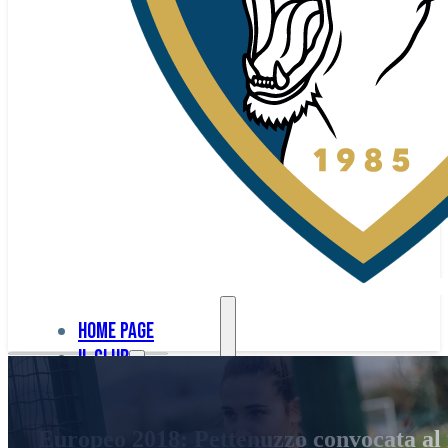
Home page
Il club
Home
La nostra
page
Europeo 2018: Pettenuzzo convocata al