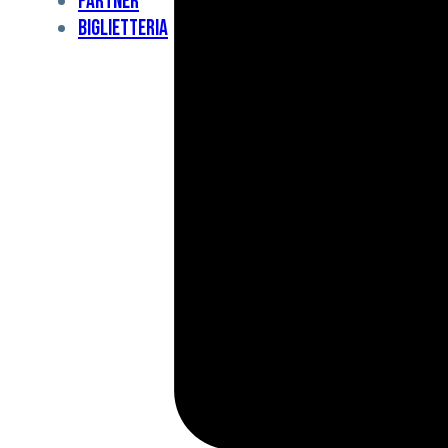
Partner
Under
Biglietteria
11
Under
10
For
Special
BCF
Academy
News
e
Media
BFC
Charity