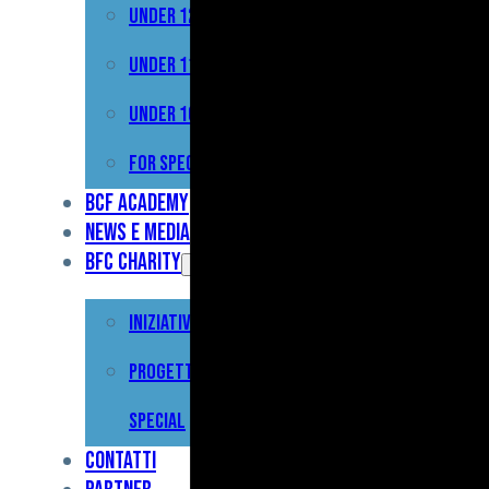
Under 12
Prima
Squadra
Under 11
Primavera
Under 10
Under
For Special
17
BCF Academy
News e Media
Under
BFC Charity
15
Iniziative
Under
13
Progetto For
Under
Special
12
Contatti