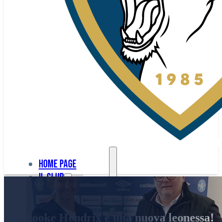
Home page
Il club
Home
La nostra
page
Brooke Hendrix è una nuova leonessa!