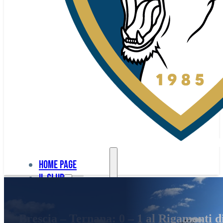
Home page
Il club
Home
La nostra
page
Brescia – Ternana: 0 – 1 al Rigamonti d