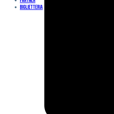
Partner
Under
Biglietteria
11
Under
10
For
Special
BCF
Academy
News
e
Media
BFC
Charity