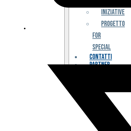
Iniziative
Progetto
For
Special
Contatti
Partner
Biglietteria