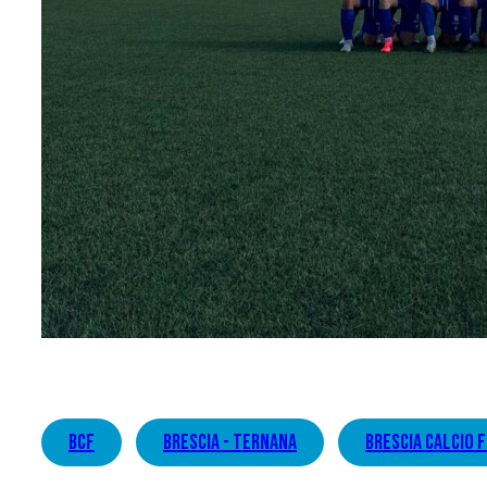
bcf
brescia - ternana
brescia calcio 