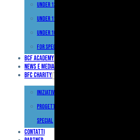
Under 12
Prima
Squadra
Under 11
Primavera
Under 10
Under
For Special
17
BCF Academy
News e Media
Under
BFC Charity
15
Iniziative
Under
13
Progetto For
Under
Special
12
Contatti