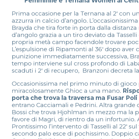
Femminile e Ternana Women al Centro
Prima occasione per la Ternana al 2′ con un t
azzurra in calcio d’angolo. L’occasionissima
Brayda che tira forte in porta dalla distanza
d’angolo grazia a un tiro deviato da Tasselli
propria metà campo facendole trovare pochi sp
L’espulsione di Ripamonti al 36′ dopo aver c
punizione immediatamente successiva, Brayd
tempo interviene sul cross profondo di Labate
scaduti i 2′ di recupero, Branzoni decreta l
Occasionissima nel primo minuto di gioco per
miracolosamente Ghioc a una mano.
Rispo
porta che trova la traversa ma Fusar Poli 
entrano Cacciamali e Pedrini. Altra grande occ
Bossi che trova Hjohlman in mezzo ma la palla
favore di Magri, di rientro da un infortunio. 
Prontissimo l’intervento di Tasselli al 22′ sul 
secondo palo esce di pochissimo. Doppio cam