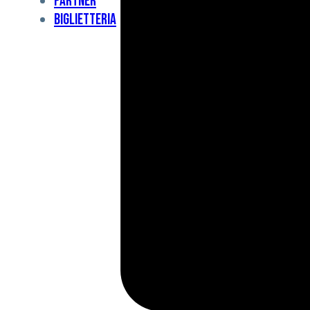
Partner
Under
Biglietteria
11
Under
10
For
Special
BCF
Academy
News
e
Media
BFC
Charity