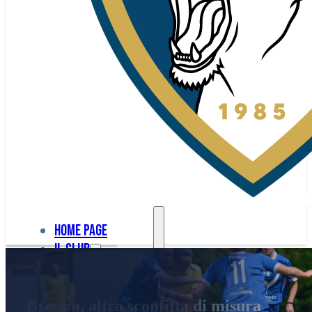
Home page
Il club
Home
La nostra
page
Brescia, altra sconfitta di misura