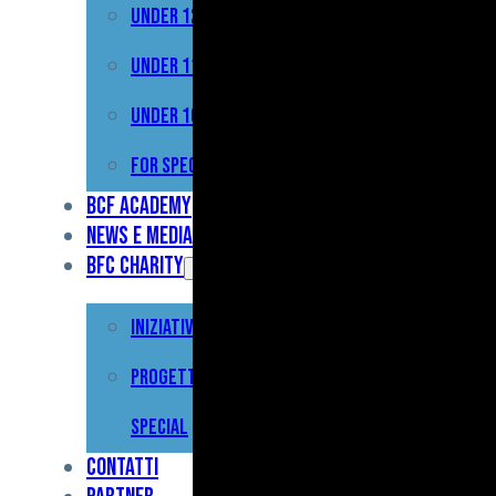
Under 12
Prima
Squadra
Under 11
Primavera
Under 10
Under
For Special
17
BCF Academy
News e Media
Under
BFC Charity
15
Iniziative
Under
13
Progetto For
Under
Special
12
Contatti