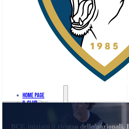
Home page
Il club
Home
La nostra
page
BCF, iniziato il rientro delle nazionali.