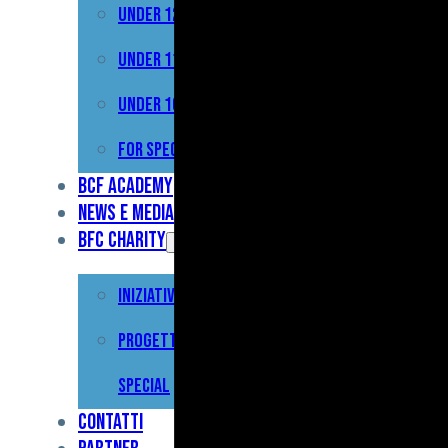
Under 12
Prima
Squadra
Under 11
Primavera
Under 10
Under
For Special
17
BCF Academy
News e Media
Under
BFC Charity
15
Iniziative
Under
13
Progetto For
Under
Special
12
Contatti