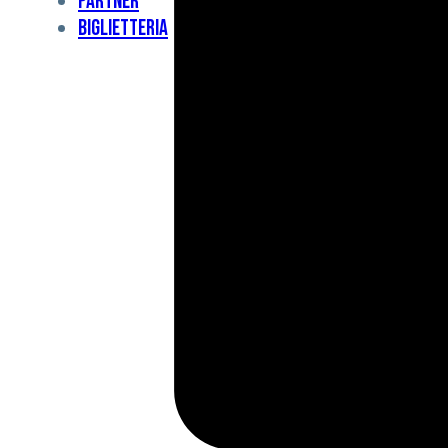
Partner
Under
Biglietteria
11
Under
10
For
Special
BCF
Academy
News
e
Media
BFC
Charity