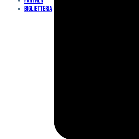
Partner
Under
Biglietteria
11
Under
10
For
Special
BCF
Academy
News
e
Media
BFC
Charity