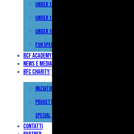
Under 12
Prima
Squadra
Under 11
Primavera
Under 10
Under
For Special
17
BCF Academy
News e Media
Under
BFC Charity
15
Iniziative
Under
13
Progetto For
Under
Special
12
Contatti