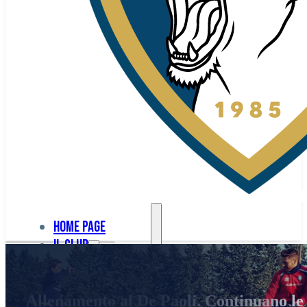
Home page
Il club
Home
La nostra
page
Allenamento al De Paoli. Continuano le