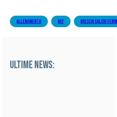
allenamento
bcf
brescia calcio femm
ULTIME NEWS: