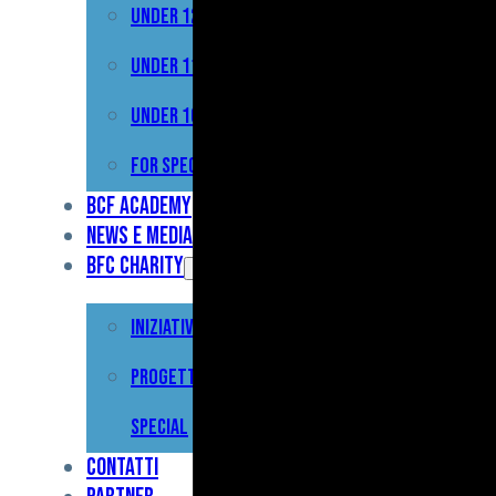
Under 12
Prima
Squadra
Under 11
Primavera
Under 10
Under
For Special
17
BCF Academy
News e Media
Under
BFC Charity
15
Iniziative
Under
13
Progetto For
Under
Special
12
Contatti