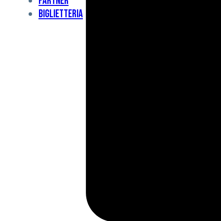
Partner
Under
Biglietteria
11
Under
10
For
Special
BCF
Academy
News
e
Media
BFC
Charity