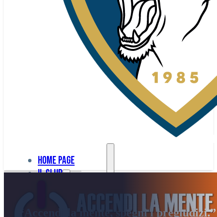
Home page
Il club
Home
La nostra
page
“Accendi la mente, spegni i pregiudizi.”