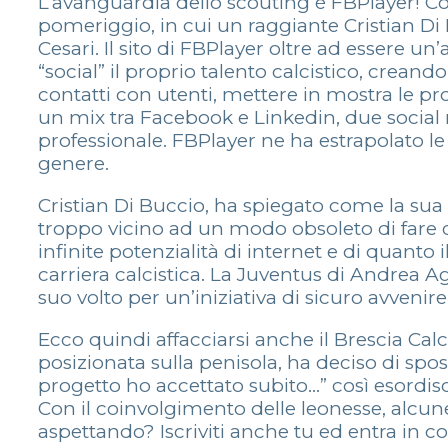
L’avanguardia dello scouting è FBPlayer! Co
pomeriggio, in cui un raggiante Cristian Di 
Cesari. Il sito di FBPlayer oltre ad essere 
“social” il proprio talento calcistico, crean
contatti con utenti, mettere in mostra le prop
un mix tra Facebook e Linkedin, due social m
professionale. FBPlayer ne ha estrapolato l
genere.
Cristian Di Buccio, ha spiegato come la sua
troppo vicino ad un modo obsoleto di fare ca
infinite potenzialità di internet e di quanto
carriera calcistica. La Juventus di Andrea A
suo volto per un’iniziativa di sicuro avvenire
Ecco quindi affacciarsi anche il Brescia Ca
posizionata sulla penisola, ha deciso di spo
progetto ho accettato subito…” così esordisce
Con il coinvolgimento delle leonesse, alcune 
aspettando? Iscriviti anche tu ed entra in co