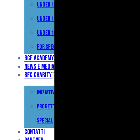
Under 12
Prima
Squadra
Under 11
Primavera
Under 10
Under
For Special
17
BCF Academy
News e Media
Under
BFC Charity
15
Iniziative
Under
13
Progetto For
Under
Special
12
Contatti