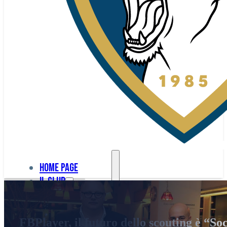
Home page
Il club
Home
La nostra
page
FBPlayer, il futuro dello scouting è “Soc