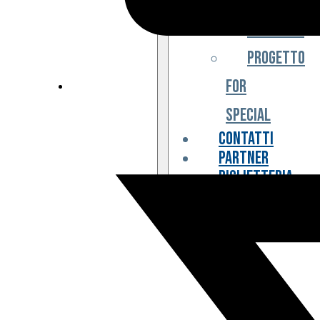
Iniziative
Progetto
For
Special
Contatti
Partner
Biglietteria