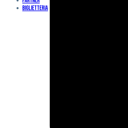
Partner
Under
Biglietteria
11
Under
10
For
Special
BCF
Academy
News
e
Media
BFC
Charity