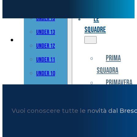
Under 17
Valoriale
Le
Under 15
squadre
Under 13
Under 12
Prima
Under 11
Squadra
Under 10
Primavera
For Special
Under
BCF Academy
17
News e Media
Vuoi conoscere tutte le novità dal Bres
Under
BFC Charity
15