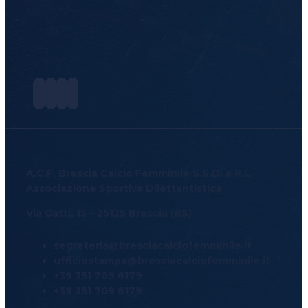
Academy
News
e
Media
BFC
Charity
A.C.F. Brescia Calcio Femminile S.S.D. a R.L.
Iniziative
Associazione Sportiva Dilettantistica
Progetto
Via Gatti, 15 – 25125 Brescia (BS)
For
segreteria@bresciacalciofemminile.it
ufficiostampa@bresciacalciofemminile.it
Special
+39 351 709 6179
+39 351 709 6179
Contatti