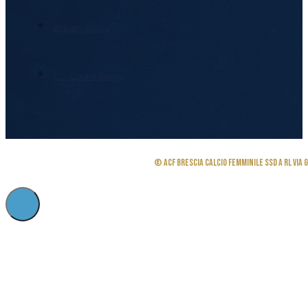
Partner
Privacy Policy
Biglietteria
| Cookie Policy
© ACF Brescia Calcio Femminile SSD a RL Via G