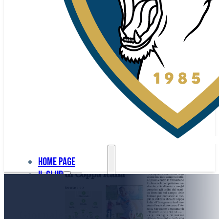
Home page
Il club
Home
La nostra
page
Giornale di Brescia – 02/06/2017