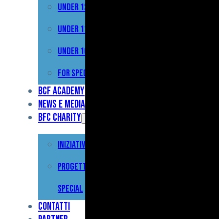
Under 12
Prima
Squadra
Under 11
Primavera
Under 10
Under
For Special
17
BCF Academy
News e Media
Under
BFC Charity
15
Iniziative
Under
13
Progetto For
Under
Special
12
Contatti