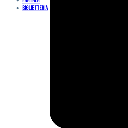
Partner
Under
Biglietteria
11
Under
10
For
Special
BCF
Academy
News
e
Media
BFC
Charity