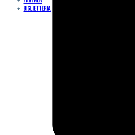
Partner
Under
Biglietteria
11
Under
10
For
Special
BCF
Academy
News
e
Media
BFC
Charity