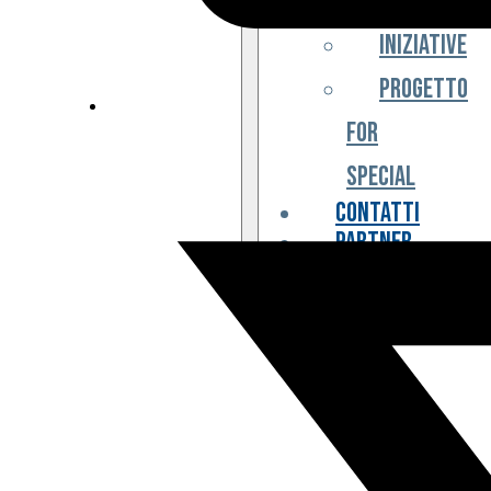
Iniziative
Progetto
For
Special
Contatti
Partner
Biglietteria