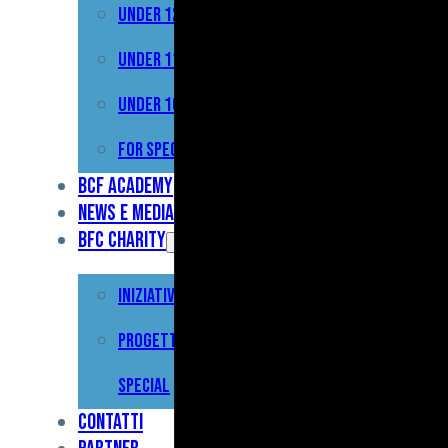
Under 12
Prima
Squadra
Under 11
Primavera
Under 10
Under
For Special
17
BCF Academy
News e Media
Under
BFC Charity
15
Iniziative
Under
13
Progetto For
Under
Special
12
Contatti