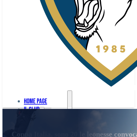
Home page
Il club
Home
La nostra
page
Coppa Italia, sono 20 le leonesse convo